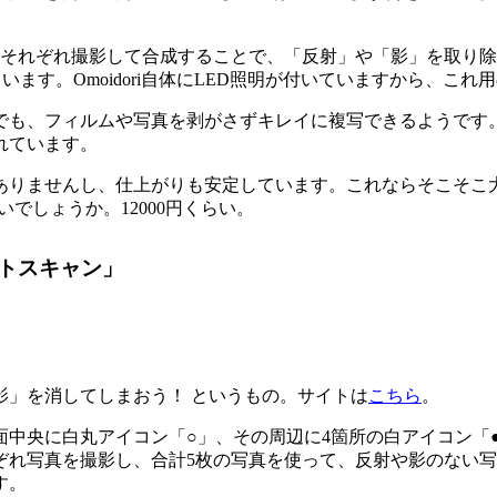
、それぞれ撮影して合成することで、「反射」や「影」を取り除
ます。Omoidori自体にLED照明が付いていますから、これ
でも、フィルムや写真を剥がさずキレイに複写できるようです
れています。
ありませんし、仕上がりも安定しています。これならそこそこ
いでしょうか。12000円くらい。
トスキャン」
影」を消してしまおう！ というもの。サイトは
こちら
。
中央に白丸アイコン「○」、その周辺に4箇所の白アイコン「
ぞれ写真を撮影し、合計5枚の写真を使って、反射や影のない
す。