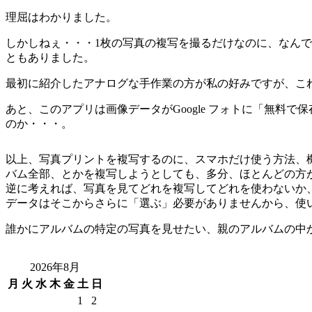
理屈はわかりました。
しかしねぇ・・・1枚の写真の複写を撮るだけなのに、なん
ともありました。
最初に紹介したアナログな手作業の方が私の好みですが、こ
あと、このアプリは画像データがGoogle フォトに「無
のか・・・。
以上、写真プリントを複写するのに、スマホだけ使う方法、
バム全部、とかを複写しようとしても、多分、ほとんどの方
逆に考えれば、写真を見てどれを複写してどれを使わないか
データはそこからさらに「選ぶ」必要がありませんから、使
誰かにアルバムの特定の写真を見せたい、親のアルバムの中
2026年8月
月
火
水
木
金
土
日
1
2