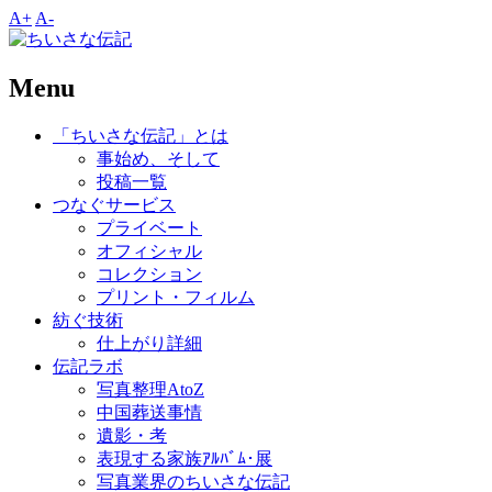
A+
A-
Menu
「ちいさな伝記」とは
事始め、そして
投稿一覧
つなぐサービス
プライベート
オフィシャル
コレクション
プリント・フィルム
紡ぐ技術
仕上がり詳細
伝記ラボ
写真整理AtoZ
中国葬送事情
遺影・考
表現する家族ｱﾙﾊﾞﾑ･展
写真業界のちいさな伝記