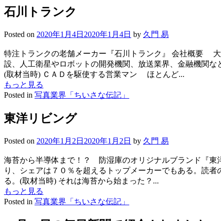
石川トランク
Posted on
2020年1月4日
2020年1月4日
by
久門 易
特注トランクの老舗メーカー『石川トランク』 会社概要 
設、人工衛星やロボットの開発機関、放送業界、金融機関な
(取材当時) ＣＡＤを駆使する営業マン ほとんど...
もっと見る
Posted in
写真業界「ちいさな伝記」
東洋リビング
Posted on
2020年1月2日
2020年1月2日
by
久門 易
海苔から半導体まで！？ 防湿庫のオリジナルブランド『東洋
り、シェアは７０％を超えるトップメーカーでもある。読者
る。(取材当時) それは海苔から始まった？...
もっと見る
Posted in
写真業界「ちいさな伝記」