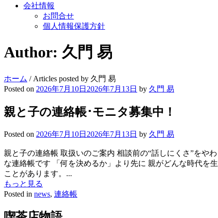
会社情報
お問合せ
個人情報保護方針
Author:
久門 易
ホーム
/
Articles posted by 久門 易
Posted on
2026年7月10日
2026年7月13日
by
久門 易
親と子の連絡帳･モニタ募集中！
Posted on
2026年7月10日
2026年7月13日
by
久門 易
親と子の連絡帳 取扱いのご案内 相談前の“話しにくさ”をや
な連絡帳です 「何を決めるか」より先に 親がどんな時代を
ことがあります。...
もっと見る
Posted in
news
,
連絡帳
喫茶店物語