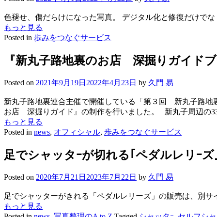
色褪せ、傷だらけになった写真。 デジタル化と修復だけでな
もっと見る
Posted in
歩みをつなぐサービス
『新丸子路地裏のお店 深掘りガイド
Posted on
2021年9月19日
2022年4月23日
by
久門 易
新丸子路地裏連合主催で開催している「第３回 新丸子路地
お店 深掘りガイド』の制作を行いました。 新丸子周辺の3
もっと見る
Posted in
news
,
オフィシャル
,
歩みをつなぐサービス
足でシャッタｰが切れる｢ペダルレリｰズ
Posted on
2020年7月21日
2023年7月22日
by
久門 易
足でシャッターがきれる「ペダルレリーズ」の販売は、別サ
もっと見る
Posted in
news
,
写真整理のA to Z
Tagged
シャッタｰ
,
セルフシャ