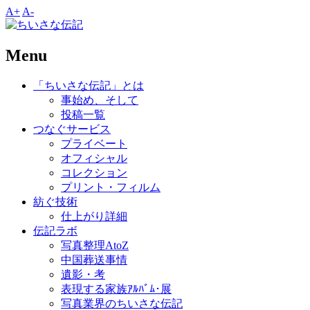
A+
A-
Menu
「ちいさな伝記」とは
事始め、そして
投稿一覧
つなぐサービス
プライベート
オフィシャル
コレクション
プリント・フィルム
紡ぐ技術
仕上がり詳細
伝記ラボ
写真整理AtoZ
中国葬送事情
遺影・考
表現する家族ｱﾙﾊﾞﾑ･展
写真業界のちいさな伝記