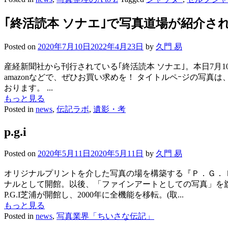
｢終活読本 ソナエ｣で写真道場が紹介さ
Posted on
2020年7月10日
2022年4月23日
by
久門 易
産経新聞社から刊行されている｢終活読本 ソナエ｣。本日7月
amazonなどで、ぜひお買い求めを！ タイトルペｰジの写真
おります。 ...
もっと見る
Posted in
news
,
伝記ラボ
,
遺影・考
p.g.i
Posted on
2020年5月11日
2020年5月11日
by
久門 易
オリジナルプリントを介した写真の場を構築する『Ｐ．Ｇ．Ｉ
ナルとして開館。以後、「ファインアートとしての写真」を旗
P.G.I芝浦が開館し、2000年に全機能を移転。(取...
もっと見る
Posted in
news
,
写真業界「ちいさな伝記」