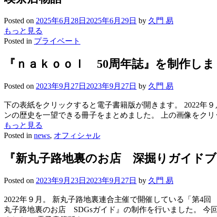
Posted on
2025年6月28日
2025年6月29日
by
久門 易
もっと見る
Posted in
プライベート
『ｎａｋｏｏｌ 50周年誌』を制作しま
Posted on
2023年9月27日
2023年9月27日
by
久門 易
下の表紙をクリックすると電子書籍版が開きます。 2022年
ンの歴史を一望できる冊子をまとめました。 上の画像をクリ
もっと見る
Posted in
news
,
オフィシャル
『新丸子路地裏のお店 深掘りガイド
Posted on
2023年9月23日
2023年9月27日
by
久門 易
2022年９月。 新丸子路地裏連合主催で開催している「第
丸子路地裏のお店 SDGsガイド』の制作を行いました。 今