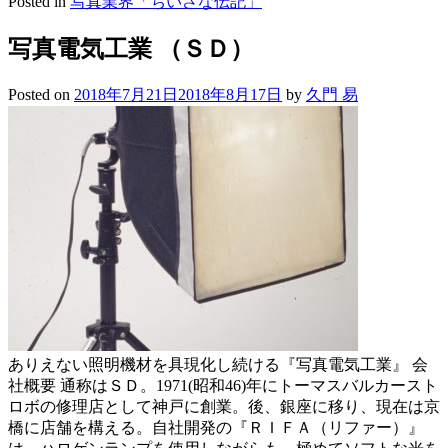
Posted in
写真業界「ちいさな伝記」
写真電気工業 （ＳＤ）
Posted on
2018年7月21日
2018年8月17日
by
久門 易
ありえない照明機材を具現化し続ける『写真電気工業』 会
社概要 通称はＳＤ。1971(昭和46)年にトーマスバルカースト
ロボの修理店として神戸に創業。後、銀座に移り、現在は京
橋に店舗を構える。自社開発の『ＲＩＦＡ（リファー）』