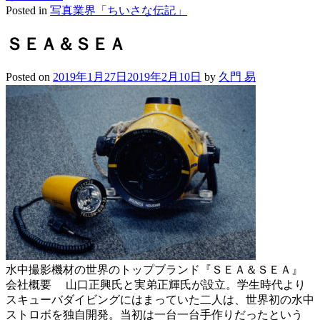
Posted in
写真業界「ちいさな伝記」
ＳＥＡ＆ＳＥＡ
Posted on
2019年1月27日
2019年2月10日
by
久門 易
水中撮影機材の世界のトップブランド『ＳＥＡ＆ＳＥＡ』
会社概要 山口正興氏と実弟正輝氏が設立。学生時代より
スキューバダイビングにはまっていた二人は、世界初の水中
ストロボを独自開発。当初は一台一台手作りだったという