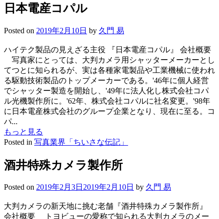
日本電産コパル
Posted on
2019年2月10日
by
久門 易
ハイテク製品の見えざる主役 『日本電産コパル』 会社概要
写真家にとっては、大判カメラ用シャッターメーカーとし
てつとに知られるが、実は各種家電製品や工業機械に使われ
る駆動技術製品のトップメーカーである。'46年に個人経営
でシャッター製造を開始し、'49年に法人化し株式会社コパ
ル光機製作所に。'62年、株式会社コパルに社名変更。'98年
に日本電産株式会社のグループ企業となり、現在に至る。コ
パ...
もっと見る
Posted in
写真業界「ちいさな伝記」
酒井特殊カメラ製作所
Posted on
2019年2月3日
2019年2月10日
by
久門 易
大判カメラの新天地に挑む老舗『酒井特殊カメラ製作所』
会社概要 トヨビューの愛称で知られる大判カメラのメー