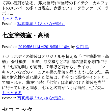
て高い定評がある。(取材当時) ※当時のドイテクニカルフォ
トのメンバーの多くは現在、赤坂でフォトグラファーズ・ラ
ボラ...
もっと見る
Posted in
写真業界「ちいさな伝記」
七宝塗装室・高橋
Posted on
2019年6月14日
2019年6月14日
by
久門 易
カメラボディの塗装はオリジナルを超える『七宝塗装室・高
橋』 会社概要 船舶、航空機などの計器の塗装を専門に行
う「七宝彫刻」が前身。７年ほど前から、ライカ、ニコン、
キャノンなどのマニュアル機の塗装を行うようになった。美
観と耐久性を兼ね備えた塗装は、昨今では高橋ペイントとし
て知られる。(取材当時) 「七宝」は名前だけ？ 塗装を専門
に行っていると聞き、七宝と名前がつけば当然、七宝焼...
もっと見る
Posted in
写真業界「ちいさな伝記」
セコニック