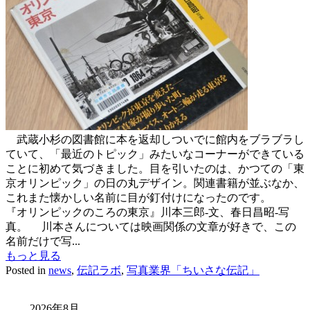
武蔵小杉の図書館に本を返却しついでに館内をブラブラし
ていて、「最近のトピック」みたいなコーナーができている
ことに初めて気づきました。目を引いたのは、かつての「東
京オリンピック」の日の丸デザイン。関連書籍が並ぶなか、
これまた懐かしい名前に目が釘付けになったのです。
『オリンピックのころの東京』川本三郎-文、春日昌昭-写
真。 川本さんについては映画関係の文章が好きで、この
名前だけで写...
もっと見る
Posted in
news
,
伝記ラボ
,
写真業界「ちいさな伝記」
2026年8月