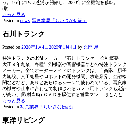
う。'95年にP.G.I芝浦が開館し、2000年に全機能を移転。
(取...
もっと見る
Posted in
news
,
写真業界「ちいさな伝記」
石川トランク
Posted on
2020年1月4日
2020年1月4日
by
久門 易
特注トランクの老舗メーカー『石川トランク』 会社概要
大正９年創業。各種計測機器や音響機器などの特注トランク
メーカー。全てオーダーメイドのトランクは、自衛隊、原子
力施設、人工衛星やロボットの開発機関、放送業界、金融機
関などなど、ありとあらゆるシーンで使われている。写真家
の機材や仕事に合わせて制作されるカメラ用トランクも定評
が高い。(取材当時) ＣＡＤを駆使する営業マン ほとんど...
もっと見る
Posted in
写真業界「ちいさな伝記」
東洋リビング