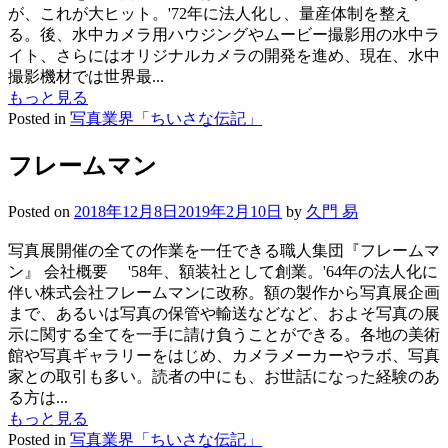
が、これが大ヒット。'72年に法人化し、量産体制を整え
る。後、水中カメラ用ハウジングやムービー撮影用の水中ラ
イト、さらにはオリジナルカメラの開発を進め、現在、水中
撮影機材では世界最...
もっと見る
Posted in
写真業界「ちいさな伝記」
フレームマン
Posted on
2018年12月8日
2019年2月10日
by
久門 易
写真展開催の全ての作業を一任できる職人集団『フレームマ
ン』 会社概要 '58年、額装社として創業。'64年の法人化に
伴い株式会社フレームマンに改称。額の製作から写真展企画
まで、あるいは写真の保管や輸送などなど、およそ写真の展
示に関する全てを一手に請け負うことができる。各地の美術
館や写真ギャラリーをはじめ、カメラメーカーやラボ、写真
家との取引も多い。読者の中にも、お世話になった経験のあ
る方は...
もっと見る
Posted in
写真業界「ちいさな伝記」