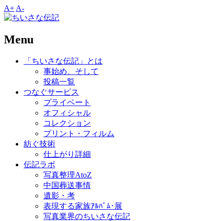
A+
A-
Menu
「ちいさな伝記」とは
事始め、そして
投稿一覧
つなぐサービス
プライベート
オフィシャル
コレクション
プリント・フィルム
紡ぐ技術
仕上がり詳細
伝記ラボ
写真整理AtoZ
中国葬送事情
遺影・考
表現する家族ｱﾙﾊﾞﾑ･展
写真業界のちいさな伝記