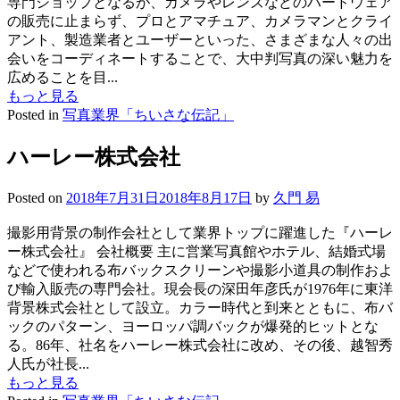
専門ショップとなるが、カメラやレンズなどのハードウェア
の販売に止まらず、プロとアマチュア、カメラマンとクライ
アント、製造業者とユーザーといった、さまざまな人々の出
会いをコーディネートすることで、大中判写真の深い魅力を
広めることを目...
もっと見る
Posted in
写真業界「ちいさな伝記」
ハーレー株式会社
Posted on
2018年7月31日
2018年8月17日
by
久門 易
撮影用背景の制作会社として業界トップに躍進した『ハーレ
ー株式会社』 会社概要 主に営業写真館やホテル、結婚式場
などで使われる布バックスクリーンや撮影小道具の制作およ
び輸入販売の専門会社。現会長の深田年彦氏が1976年に東洋
背景株式会社として設立。カラー時代と到来とともに、布バ
ックのパターン、ヨーロッパ調バックが爆発的ヒットとな
る。86年、社名をハーレー株式会社に改め、その後、越智秀
人氏が社長...
もっと見る