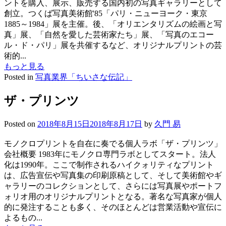
ントを購入、展示、販売する国内初の写真ギャラリーとして
創立。つくば写真美術館'85「パリ・ニューヨーク・東京
1885～1984」展を主催。後、「オリエンタリズムの絵画と写
真」展、「自然を愛した芸術家たち」展、「写真のエコー
ル・ド・パリ」展を共催するなど、オリジナルプリントの芸
術的...
もっと見る
Posted in
写真業界「ちいさな伝記」
ザ・プリンツ
Posted on
2018年8月15日
2018年8月17日
by
久門 易
モノクロプリントを自在に奏でる個人ラボ「ザ・プリンツ」
会社概要 1983年にモノクロ専門ラボとしてスタート。法人
化は1990年。ここで制作されるハイクォリティなプリント
は、広告宣伝や写真集の印刷原稿として、そして美術館やギ
ャラリーのコレクションとして、さらには写真展やポートフ
ォリオ用のオリジナルプリントとなる。著名な写真家が個人
的に発注することも多く、そのほとんどは営業活動や宣伝に
よるもの...