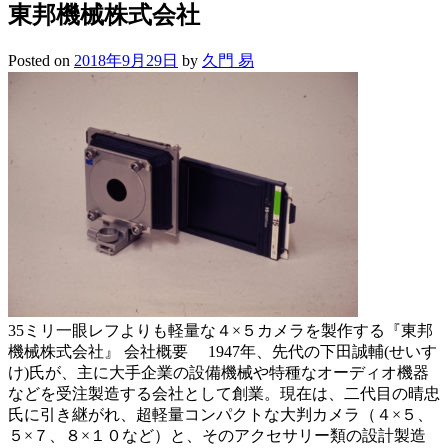
東邦機械株式会社
Posted on
2018年9月29日
by
久門 易
35ミリ一眼レフよりも軽量な４×５カメラを製作する『東邦
機械株式会社』 会社概要 1947年、先代の下田誠輔(せいす
け)氏が、主に大手企業の設備機械や特種なオーディオ機器
などを受注製造する会社として創業。現在は、二代目の晴忠
氏に引き継がれ、超軽量コンパクトな大判カメラ（４×５、
５×７、８×１０など）と、そのアクセサリー類の設計製造