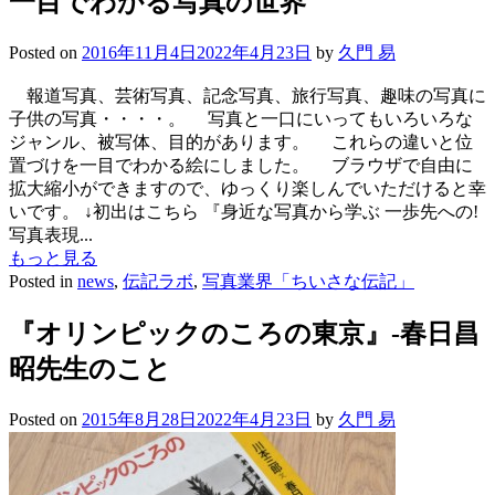
一目でわかる写真の世界
Posted on
2016年11月4日
2022年4月23日
by
久門 易
報道写真、芸術写真、記念写真、旅行写真、趣味の写真に
子供の写真・・・・。 写真と一口にいってもいろいろな
ジャンル、被写体、目的があります。 これらの違いと位
置づけを一目でわかる絵にしました。 ブラウザで自由に
拡大縮小ができますので、ゆっくり楽しんでいただけると幸
いです。 ↓初出はこちら 『身近な写真から学ぶ 一歩先への!
写真表現...
もっと見る
Posted in
news
,
伝記ラボ
,
写真業界「ちいさな伝記」
『オリンピックのころの東京』-春日昌
昭先生のこと
Posted on
2015年8月28日
2022年4月23日
by
久門 易