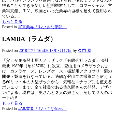
は、ハロゲンランプを使用しながらも、極めてソフトな光を
得ることができる新しい照明機材として、コマーシャル、営
業写真館、ＴＶ、映画といった業界の垣根を超えて愛用され
ている。...
もっと見る
Posted in
写真業界「ちいさな伝記」
LAMDA（ラムダ）
Posted on
2018年7月16日
2018年8月17日
by
久門 易
「父」が創る登山用カメラザック『有限会社ラムダ』 会社
概要 1982年（昭和57年）に設立。登山用カメラザックおよ
び、カメラケース、レンズケース、撮影用アクセサリー類の
開発・製造を行なっている。過酷な登山での撮影にも耐えう
る60リットルの大型ザックから、気軽なスナップにも使える
ポシェットまで、全て社長である佐久間さんの開発、デザイ
ンによる。現在は、奥さんと２人の娘さん、そして２人のパ
ートの５...
もっと見る
Posted in
写真業界「ちいさな伝記」