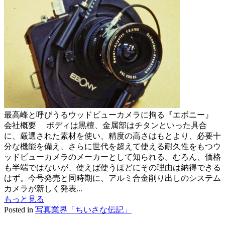
最高峰と呼びうるウッドビューカメラに拘る『エボニー』
会社概要 ボディは黒檀、金属部はチタンといった具合
に、厳選された素材を使い、精度の高さはもとより、必要十
分な機能を備え、さらに世代を超えて使える耐久性をもつウ
ッドビューカメラのメーカーとして知られる。むろん、価格
も半端ではないが、使えば使うほどにその理由は納得できる
はず。今号発売と同時期に、アルミ合金削り出しのシステム
カメラが新しく発表...
もっと見る
Posted in
写真業界「ちいさな伝記」