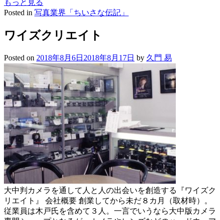
もっと見る
Posted in
写真業界「ちいさな伝記」
ワイズクリエイト
Posted on
2018年8月6日
2018年8月17日
by
久門 易
大中判カメラを通して人と人の出会いを創造する『ワイズク
リエイト』 会社概要 創業してから未だ８カ月（取材時）。
従業員は木戸氏を含めて３人。一言でいうなら大中版カメラ