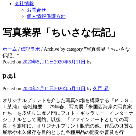
会社情報
お問合せ
個人情報保護方針
写真業界「ちいさな伝記」
ホーム
/
伝記ラボ
/
Archive by category "写真業界「ちいさな
伝記」"
Posted on
2020年5月11日
2020年5月11日
by
p.g.i
Posted on
2020年5月11日
2020年5月11日
by
久門 易
オリジナルプリントを介した写真の場を構築する『Ｐ．Ｇ．
Ｉ芝浦』 会社概要 '79年春、写真展「米国西海岸の写真家
たち」を皮切りに虎ノ門にフォト・ギャラリー・インターナ
ショナルとして開館。以後、「ファインアートとしての写
真」を旗印に、オリジナルプリント販売の他、作品の良質な
展示や永久保存を目的とした各種用品の開発や普及も行