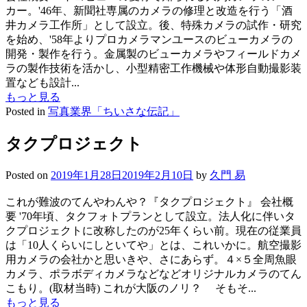
カー。'46年、新聞社専属のカメラの修理と改造を行う「酒
井カメラ工作所」として設立。後、特殊カメラの試作・研究
を始め、'58年よりプロカメラマンユースのビューカメラの
開発・製作を行う。金属製のビューカメラやフィールドカメ
ラの製作技術を活かし、小型精密工作機械や体形自動撮影装
置なども設計...
もっと見る
Posted in
写真業界「ちいさな伝記」
タクプロジェクト
Posted on
2019年1月28日
2019年2月10日
by
久門 易
これが難波のてんやわんや？『タクプロジェクト』 会社概
要 '70年頃、タクフォトプランとして設立。法人化に伴いタ
クプロジェクトに改称したのが25年くらい前。現在の従業員
は「10人くらいにしといてや」とは、これいかに。航空撮影
用カメラの会社かと思いきや、さにあらず。４×５全周魚眼
カメラ、ポラボディカメラなどなどオリジナルカメラのてん
こもり。(取材当時) これが大阪のノリ？ そもそ...
もっと見る