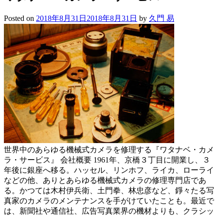
Posted on
2018年8月31日
2018年8月31日
by
久門 易
世界中のあらゆる機械式カメラを修理する『ワタナベ・カメ
ラ・サービス』 会社概要 1961年、京橋３丁目に開業し、３
年後に銀座へ移る。ハッセル、リンホフ、ライカ、ローライ
などの他、ありとあらゆる機械式カメラの修理専門店であ
る。かつては木村伊兵衛、土門拳、林忠彦など、錚々たる写
真家のカメラのメンテナンスを手がけていたことも。最近で
は、新聞社や通信社、広告写真業界の機材よりも、クラシッ