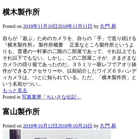
横木製作所
Posted on
2018年11月10日
2018年11月11日
by
久門 易
自らが「遊ぶ」ためのカメラを、自らの「手」で造り続ける
『横木製作所』 製作所概要 正直なところ製作所というよ
りも、普通の一軒家の二階の二部屋であって、それ以上でも
それ以下でもない。しかし、この二部屋こそが、さまざまな
カメラの揺り籠であったのだ。３５ミリ一眼レフでアオリ操
作ができるアクセサリーや、以前紹介したワイズ６９ハンデ
ィカメラは、つとに知られている。ただ、「横木製作所」と
いう名前がつい...
もっと見る
Posted in
写真業界「ちいさな伝記」
富山製作所
Posted on
2018年10月12日
2018年10月24日
by
久門 易