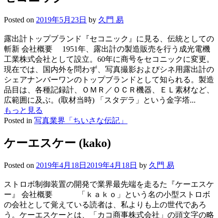
Posted on
2019年5月23日
by
久門 易
露出計トップブランド『セコニック』に見る、伝統としての
斬新 会社概要 1951年、露出計の製造販売を行う成光電機
工業株式会社として設立。60年に商号をセコニックに変更。
現在では、国内外を問わず、写真撮影およびシネ用露出計の
シェアナンバーワンのトップブランドとして知られる。製造
品目は、各種記録計、ＯＭＲ／ＯＣＲ機器、ＥＬ素材など、
広範囲に及ぶ。(取材当時) 「スタデラ」という金字塔...
もっと見る
Posted in
写真業界「ちいさな伝記」
ケーエスケー (kako)
Posted on
2019年4月18日
2019年4月18日
by
久門 易
ストロボ制御装置の開発で業界最先端を走るた『ケーエスケ
ー』 会社概要 「ｋａｋｏ」という名の小型ストロボ
の会社として覚えている読者は、私よりも上の世代であろ
う。ケーエスケーとは、「カコ商事株式会社」の頭文字の略