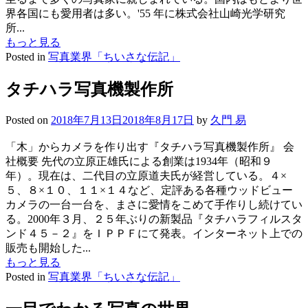
界各国にも愛用者は多い。'55 年に株式会社山崎光学研究
所...
もっと見る
Posted in
写真業界「ちいさな伝記」
タチハラ写真機製作所
Posted on
2018年7月13日
2018年8月17日
by
久門 易
「木」からカメラを作り出す『タチハラ写真機製作所』 会
社概要 先代の立原正雄氏による創業は1934年（昭和９
年）。現在は、二代目の立原道夫氏が経営している。４×
５、８×１０、１１×１４など、定評ある各種ウッドビュー
カメラの一台一台を、まさに愛情をこめて手作りし続けてい
る。2000年３月、２５年ぶりの新製品『タチハラフィルスタ
ンド４５－２』をＩＰＰＦにて発表。インターネット上での
販売も開始した...
もっと見る
Posted in
写真業界「ちいさな伝記」