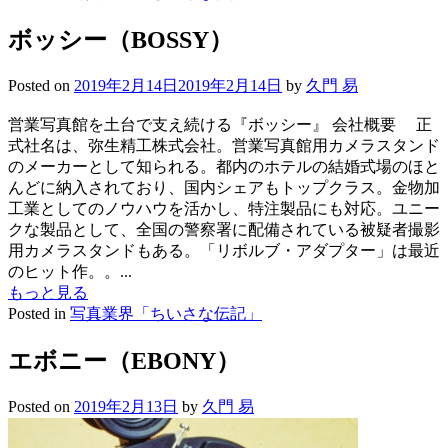
ボッシー（BOSSY）
Posted on
2019年2月14日
2019年2月14日
by
久門 易
営業写真館を土台で支え続ける『ボッシー』 会社概要 正
式社名は、弥生精工株式会社。営業写真館用カメラスタンド
のメーカーとして知られる。都内のホテルの結婚式場のほと
んどに納入されており、国内シェアもトップクラス。金物加
工業としてのノウハウを活かし、特注製品にも対応。ユニー
クな製品として、全国の警察署に配備されている被疑者撮影
用カメラスタンドもある。「リボルブ・アダプター」は最近
のヒット作。。...
もっと見る
Posted in
写真業界「ちいさな伝記」
エボニー（EBONY）
Posted on
2019年2月13日
by
久門 易