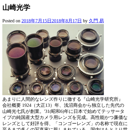
山崎光学
Posted on
2018年7月15日
2018年8月17日
by
久門 易
あまりに人間的なレンズ作りに徹する『山崎光学研究所』
会社概要 1924（大正13）年、浅沼商会から独立した先代の
山崎光七氏が創業。'31(昭和6)年に日本で始めてテッサータ
イプの純国産大型カメラ用レンズを完成。高性能かつ廉価な
レンズとして好評を得、「コンゴーレンズ」の名称で現在に
至るまで多くの写真家に親しまれている。国内はもとより世