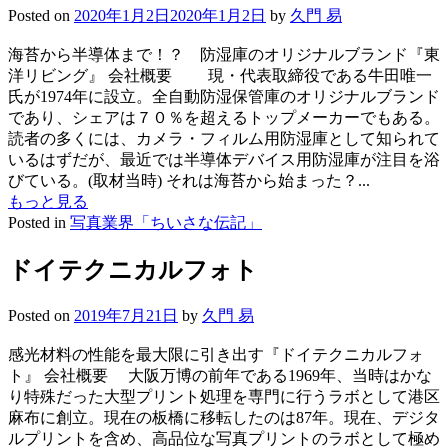
Posted on
2020年1月2日
2020年1月2日
by
久門 易
海苔から半導体まで！？ 防湿庫のオリジナルブランド『東
洋リビング』 会社概要 現・代表取締役である牛田唯一
氏が1974年に設立。全自動防湿保管庫のオリジナルブランド
であり、シェアは７０％を超えるトップメーカーでもある。
読者の多くには、カメラ・フィルム用防湿庫として知られて
いるはずだが、最近では半導体デバイス用防湿庫が注目を浴
びている。(取材当時) それは海苔から始まった？...
もっと見る
Posted in
写真業界「ちいさな伝記」
ドイテクニカルフォト
Posted on
2019年7月21日
by
久門 易
感光材料の性能を最大限に引き出す『ドイテクニカルフォ
ト』 会社概要 大阪万博の前年である1969年、当時はかな
り特殊だった大型プリント処理を専門に行うラボとして港区
麻布に創立。現在の板橋に移転したのは87年。現在、デジタ
ルプリントを含め、高品位な写真プリントのラボとして極め