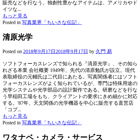
販売などを行なう。独創性豊かなアイテムは、アメリカやド
イツな...
もっと見る
Posted in
写真業界「ちいさな伝記」
清原光学
Posted on
2018年9月17日
2018年9月17日
by
久門 易
ソフトフォーカスレンズで知られる『清原光学』、その知ら
れざる本業 会社概要 1949年、先代の清原勉氏が設立。現代
表取締役の元輔氏は二代目にあたる。写真関係者にはソフト
フォーカスレンズがよく知られているが、専門は特殊用途の
光学システムや光学部品の設計製作である。研磨などを行な
う早稲田工場をもち、クライアントの要求にきめ細かに対応
する。'87年、天文関係の光学機器を中心に販売する直営店
「コプ...
もっと見る
Posted in
写真業界「ちいさな伝記」
ワタナベ・カメラ・サービス