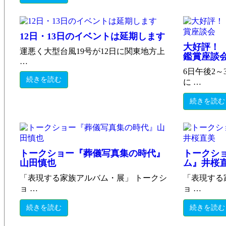
12日・13日のイベントは延期します
大好評！
運悪く大型台風19号が12日に関東地方上
鑑賞座談
…
6日午後2
続きを読む
に …
続きを読む
トークショー『葬儀写真集の時代』
トークシ
山田慎也
ム』井桜
「表現する家族アルバム・展」 トークシ
「表現する
ョ …
ョ …
続きを読む
続きを読む