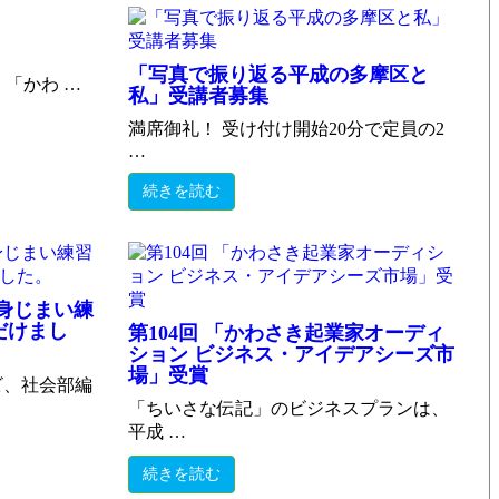
。
「写真で振り返る平成の多摩区と
、「かわ …
私」受講者募集
満席御礼！ 受け付け開始20分で定員の2
…
続きを読む
身じまい練
だけまし
第104回 「かわさき起業家オーディ
ション ビジネス・アイデアシーズ市
場」受賞
ビ、社会部編
「ちいさな伝記」のビジネスプランは、
平成 …
続きを読む