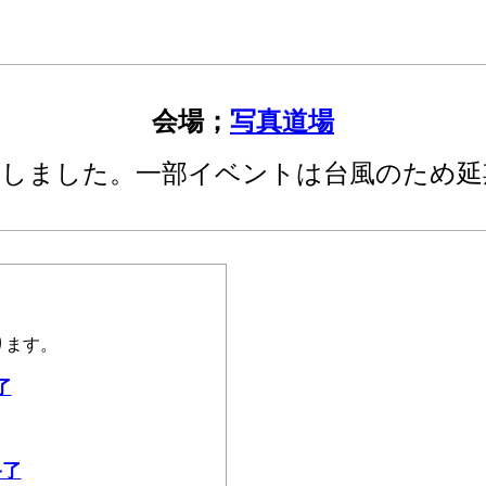
会場；
写真道場
了しました。一部イベントは台風のため延
ります。
了
終了