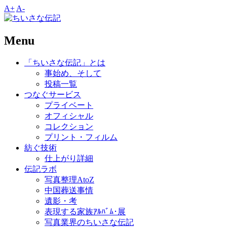
A+
A-
Menu
「ちいさな伝記」とは
事始め、そして
投稿一覧
つなぐサービス
プライベート
オフィシャル
コレクション
プリント・フィルム
紡ぐ技術
仕上がり詳細
伝記ラボ
写真整理AtoZ
中国葬送事情
遺影・考
表現する家族ｱﾙﾊﾞﾑ･展
写真業界のちいさな伝記