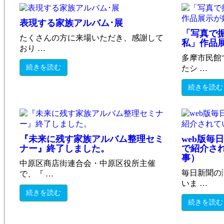
表現する家族アルバム･展
「写真で
たくさんの方に来場いただき、感謝して
私」作品
おり …
多摩市民館
続きを読む
たシ …
続きを読む
『未来に残す家族アルバム整理セミ
web版毎
ナー』終了しました。
で紹介さ
事）
中原区商店街連合会・中原区役所主催
毎日新聞の
で、『 …
いま …
続きを読む
続きを読む