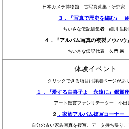
日本カメラ博物館 古写真蒐集・研究家 
３．『写真で歴史を編む』
終
ちいさな伝記編集者 細川 生朗
４．『アルバム写真の複製ノウハウ
ちいさな伝記代表 久門 易
体験イベント
クリックできる項目は詳細ページがあ
１．『愛する由喜子よ 永遠に』鑑賞
アート鑑賞ファシリテーター 小田川
２
．家族アルバム複写コーナー
自分の古い家族写真を複写、データ持ち帰り。