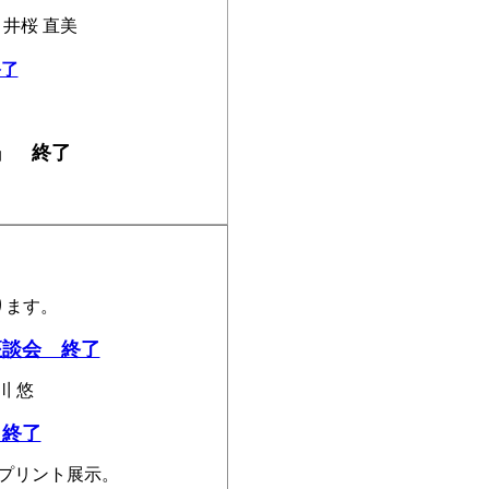
井桜 直美
了
』 終了
ります。
座談会 終了
 悠
 終了
プリント展示。