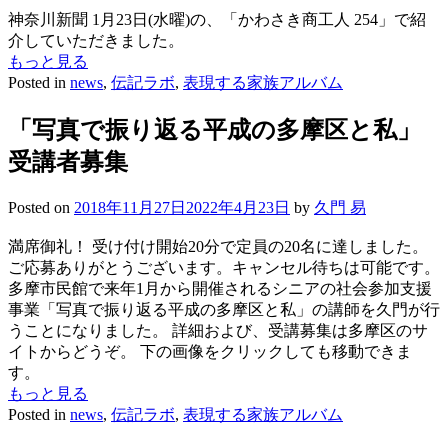
神奈川新聞 1月23日(水曜)の、「かわさき商工人 254」で紹
介していただきました。
もっと見る
Posted in
news
,
伝記ラボ
,
表現する家族アルバム
「写真で振り返る平成の多摩区と私」
受講者募集
Posted on
2018年11月27日
2022年4月23日
by
久門 易
満席御礼！ 受け付け開始20分で定員の20名に達しました。
ご応募ありがとうございます。キャンセル待ちは可能です。
多摩市民館で来年1月から開催されるシニアの社会参加支援
事業「写真で振り返る平成の多摩区と私」の講師を久門が行
うことになりました。 詳細および、受講募集は多摩区のサ
イトからどうぞ。 下の画像をクリックしても移動できま
す。
もっと見る
Posted in
news
,
伝記ラボ
,
表現する家族アルバム