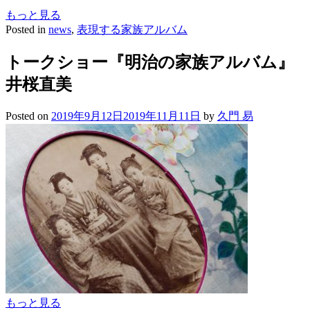
もっと見る
Posted in
news
,
表現する家族アルバム
トークショー『明治の家族アルバム』
井桜直美
Posted on
2019年9月12日
2019年11月11日
by
久門 易
もっと見る