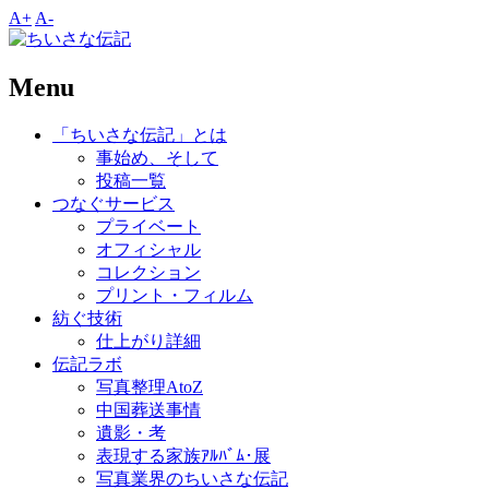
A+
A-
Menu
「ちいさな伝記」とは
事始め、そして
投稿一覧
つなぐサービス
プライベート
オフィシャル
コレクション
プリント・フィルム
紡ぐ技術
仕上がり詳細
伝記ラボ
写真整理AtoZ
中国葬送事情
遺影・考
表現する家族ｱﾙﾊﾞﾑ･展
写真業界のちいさな伝記