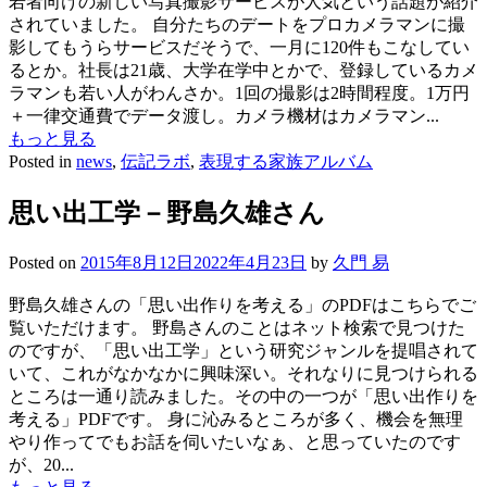
若者向けの新しい写真撮影サービスが人気という話題が紹介
されていました。 自分たちのデートをプロカメラマンに撮
影してもうらサービスだそうで、一月に120件もこなしてい
るとか。社長は21歳、大学在学中とかで、登録しているカメ
ラマンも若い人がわんさか。1回の撮影は2時間程度。1万円
＋一律交通費でデータ渡し。カメラ機材はカメラマン...
もっと見る
Posted in
news
,
伝記ラボ
,
表現する家族アルバム
思い出工学－野島久雄さん
Posted on
2015年8月12日
2022年4月23日
by
久門 易
野島久雄さんの「思い出作りを考える」のPDFはこちらでご
覧いただけます。 野島さんのことはネット検索で見つけた
のですが、「思い出工学」という研究ジャンルを提唱されて
いて、これがなかなかに興味深い。それなりに見つけられる
ところは一通り読みました。その中の一つが「思い出作りを
考える」PDFです。 身に沁みるところが多く、機会を無理
やり作ってでもお話を伺いたいなぁ、と思っていたのです
が、20...