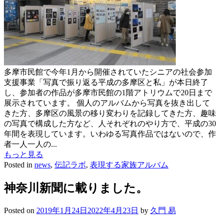
多摩市民館で今年1月から開催されていたシニアの社会参加
支援事業「写真で振り返る平成の多摩区と私」が本日終了
し、参加者の作品が多摩市民館の1階アトリウムで20日まで
展示されています。 個人のアルバムから写真を抜き出して
きた方、多摩区の風景の移り変わりを記録してきた方、趣味
の写真で構成した方など、人それぞれのやり方で、平成の30
年間を表現しています。いわゆる写真作品ではないので、作
者一人一人の...
もっと見る
Posted in
news
,
伝記ラボ
,
表現する家族アルバム
神奈川新聞に載りました。
Posted on
2019年1月24日
2022年4月23日
by
久門 易