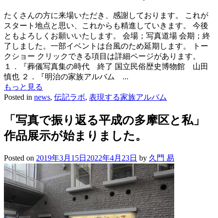
たくさんの方に来場いただき、感謝しております。 これが
スタート地点と思い、これからも精進していきます。 今後
ともよろしくお願いいたします。 会場；写真道場 会期；終
了しました。一部イベントは台風のため延期します。 トー
クショー クリックできる項目は詳細ページがあります。
１．『葬儀写真集の時代 終了 国立民俗歴史博物館 山田
慎也 ２．『明治の家族アルバム ...
もっと見る
Posted in
news
,
伝記ラボ
,
表現する家族アルバム
「写真で振り返る平成の多摩区と私」
作品展示が始まりました。
Posted on
2019年3月15日
2022年4月23日
by
久門 易