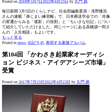
Posted on
2018年3月7日
2022年4月23日
by
久門 易
毎日新聞 3月5日のくらしナビ、社会部編集委員・滝野隆浩
さんの連載『身じまい練習帳』で、日本葬送学会での「肖像
の変遷からみる「遺影」の役割」と「ちいさな伝記」につい
て紹介していただけました。同じページにある高橋源一郎さ
んの「人生相談」もよいです。
もっと見る
Posted in
news
,
伝記ラボ
,
表現する家族アルバム
第104回 「かわさき起業家オーディシ
ョン ビジネス・アイデアシーズ市場」
受賞
Posted on
2017年7月23日
2022年4月23日
by
久門 易