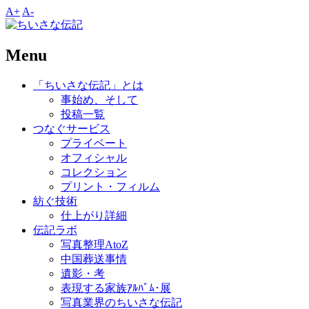
A+
A-
Menu
「ちいさな伝記」とは
事始め、そして
投稿一覧
つなぐサービス
プライベート
オフィシャル
コレクション
プリント・フィルム
紡ぐ技術
仕上がり詳細
伝記ラボ
写真整理AtoZ
中国葬送事情
遺影・考
表現する家族ｱﾙﾊﾞﾑ･展
写真業界のちいさな伝記